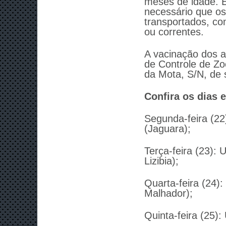
meses de idade. É
necessário que o
transportados, co
ou correntes.
A vacinação dos a
de Controle de Zo
da Mota, S/N, de 
Confira os dias e
Segunda-feira (2
(Jaguara);
Terça-feira (23):
Lizibia);
Quarta-feira (24):
Malhador);
Quinta-feira (25)