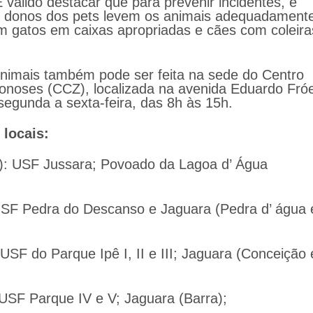
 válido destacar que para prevenir incidentes, é
s donos dos pets levem os animais adequadament
m gatos em caixas apropriadas e cães com coleira
nimais também pode ser feita na sede do Centro
onoses (CCZ), localizada na avenida Eduardo Fró
segunda a sexta-feira, das 8h às 15h.
 locais:
2): USF Jussara; Povoado da Lagoa d’ Água
 USF Pedra do Descanso e Jaguara (Pedra d’ água 
 USF do Parque Ipê I, II e III; Jaguara (Conceição 
: USF Parque IV e V; Jaguara (Barra);