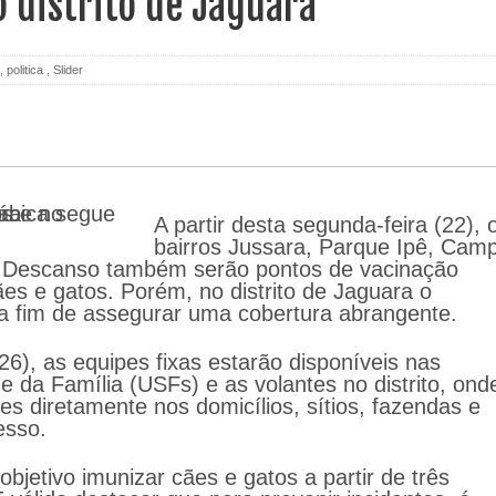
o distrito de Jaguara
,
politica
,
Slider
A partir desta segunda-feira (22), 
bairros Jussara, Parque Ipê, Cam
 Descanso também serão pontos de vacinação
ães e gatos. Porém, no distrito de Jaguara o
 a fim de assegurar uma cobertura abrangente.
(26), as equipes fixas estarão disponíveis nas
 da Família (USFs) e as volantes no distrito, ond
ses diretamente nos domicílios, sítios, fazendas e
cesso.
bjetivo imunizar cães e gatos a partir de três