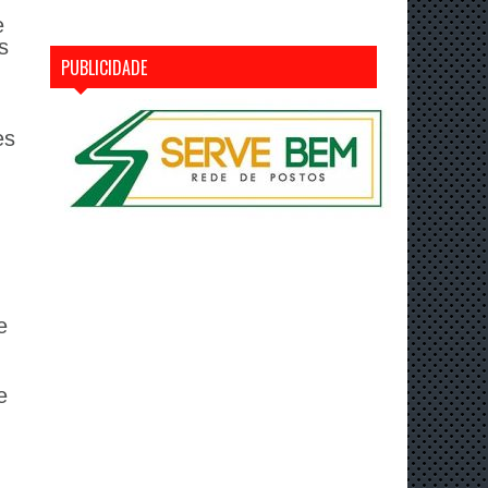
e
s
PUBLICIDADE
es
e
e