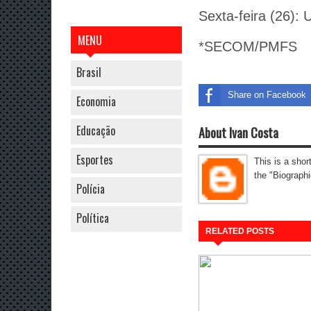
Sexta-feira (26):
MENU
*SECOM/PMFS
Brasil
Share on Facebook
Economia
Educação
About Ivan Costa
Esportes
This is a shor
the "Biographi
Polícia
Política
RELATED POSTS