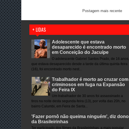
Postagem mais recente
+ LIDAS
Adolescente que estava
desaparecido é encontrado morto
em Conceição do Jacuípe
O adolescente Gabriel Santos Prado, de 16 anos
que estava desaparecido desde a tarde da última quinta-feira
(16), foi encontrado morto nest...
Trabalhador é morto ao cruzar com
criminosos em fuga na Expansão
do Feira IX
Um trabalhador de 30 anos foi assassinado a
tiros na noite desta segunda-feira (13), por volta das 20h, no
bairro Calumbi, em Feira de Santa...
'Fazer pornô não queima ninguém', diz dono
da Brasileirinhas
Ter participado dos filmes da Brasileirinhas, a mais popular