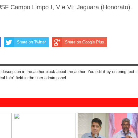
 USF Campo Limpo I, V e VI; Jaguara (Honorato).
Share on Twitter
Share on Google Plus
t description in the author block about the author. You edit it by entering text i
cal Info" field in the user admin panel.