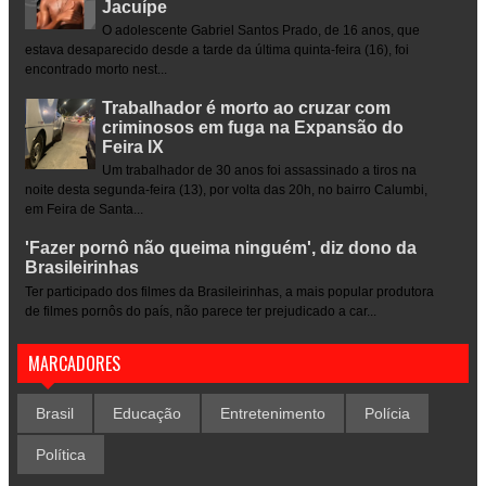
Jacuípe
O adolescente Gabriel Santos Prado, de 16 anos, que
estava desaparecido desde a tarde da última quinta-feira (16), foi
encontrado morto nest...
Trabalhador é morto ao cruzar com
criminosos em fuga na Expansão do
Feira IX
Um trabalhador de 30 anos foi assassinado a tiros na
noite desta segunda-feira (13), por volta das 20h, no bairro Calumbi,
em Feira de Santa...
'Fazer pornô não queima ninguém', diz dono da
Brasileirinhas
Ter participado dos filmes da Brasileirinhas, a mais popular produtora
de filmes pornôs do país, não parece ter prejudicado a car...
MARCADORES
Brasil
Educação
Entretenimento
Polícia
Política