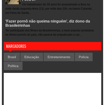
Um trabalhador de 30 anos foi assassinado a tiros na
noite desta segunda-feira (13), por volta das 20h, no bairro Calumbi,
em Feira de Santa...
'Fazer pornô não queima ninguém', diz dono da
Brasileirinhas
Ter participado dos filmes da Brasileirinhas, a mais popular produtora
de filmes pornôs do país, não parece ter prejudicado a car...
MARCADORES
Brasil
Educação
Entretenimento
Polícia
Política