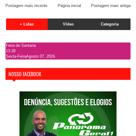
Postagem mais recente
Página inicial
Postagem mais antiga
+ Lidas
Vídeo
Categoria
Feira de Santana
13:28
Sexta-Feira
Agosto 07, 2026
NOSSO FACEBOOK