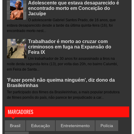
Adolescente que estava desaparecido é
encontrado morto em Conceição do
Jacuípe
O adolescente Gabriel Santos Prado, de 16 anos, que
estava desaparecido desde a tarde da última quinta-feira (16), foi
encontrado morto nest...
Trabalhador é morto ao cruzar com
criminosos em fuga na Expansão do
Feira IX
Um trabalhador de 30 anos foi assassinado a tiros na
noite desta segunda-feira (13), por volta das 20h, no bairro Calumbi,
em Feira de Santa...
'Fazer pornô não queima ninguém', diz dono da
Brasileirinhas
Ter participado dos filmes da Brasileirinhas, a mais popular produtora
de filmes pornôs do país, não parece ter prejudicado a car...
MARCADORES
Brasil
Educação
Entretenimento
Polícia