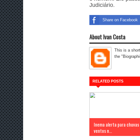
Judiciário.
Share on Facebook
About Ivan Costa
This is a shor
the "Biographi
RELATED POSTS
Inema alerta para chuvas
ventos n...