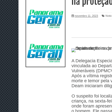
na proteçã
novembro 11, 2023
Notic
A Delegacia Especia
vinculada ao Depar
Vulneráveis (DPMCV
Após a vítima regis
morte e temor pela v
Deam iniciaram dili
O suspeito foi loca
criança, na sexta-fe
onde foram apresent
o homem. Ele passa