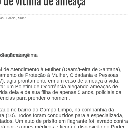
o de vítima de ameaça
ias
,
Polícia
,
Slider
l de Atendimento à Mulher (Deam/Feira de Santana),
tamento de Proteção à Mulher, Cidadania e Pessoas
), agiu prontamente em um caso de ameaça à vida.
trar um Boletim de Ocorrência alegando ameaças de
ida dela e de sua filha de apenas 5 anos, policiais da
gências para prender o homem.
lizado no bairro do Campo Limpo, na companhia da
ira (10). Todos foram conduzidos para a especializada,
ados. Um auto de prisão em flagrante foi lavrado contra
rá por exames médicos e ficará à disposição do Poder