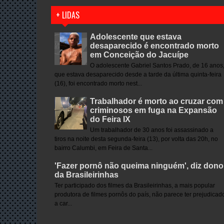
+ LIDAS
Adolescente que estava
desaparecido é encontrado morto
em Conceição do Jacuípe
O adolescente Gabriel Santos Prado, de 16 anos
que estava desaparecido desde a tarde da última quinta-feira
(16), foi encontrado morto nest...
Trabalhador é morto ao cruzar com
criminosos em fuga na Expansão
do Feira IX
Um trabalhador de 30 anos foi assassinado a
tiros na noite desta segunda-feira (13), por volta das 20h, no
bairro Calumbi, em Feira de Santa...
'Fazer pornô não queima ninguém', diz dono
da Brasileirinhas
Ter participado dos filmes da Brasileirinhas, a mais popular
produtora de filmes pornôs do país, não parece ter prejudicad
a car...