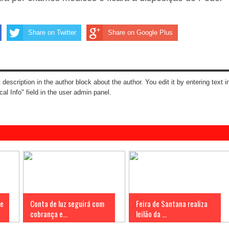
Share on Twitter
Share on Google Plus
t description in the author block about the author. You edit it by entering text i
cal Info" field in the user admin panel.
 e
Conta de luz seguirá com
Feira de Santana realiza
cobrança e...
leilão da ...