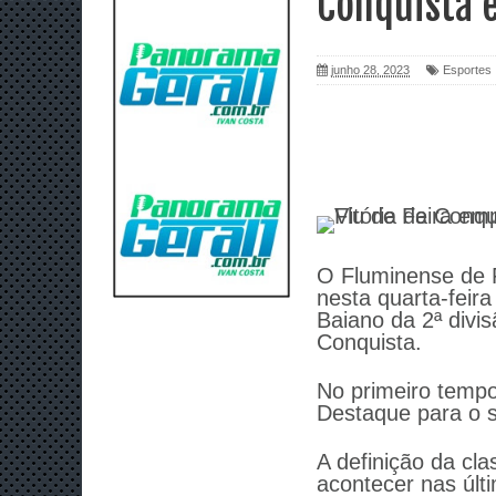
Conquista 
junho 28, 2023
Esportes
O Fluminense de 
nesta quarta-feir
Baiano da 2ª divi
Conquista.
No primeiro tempo
Destaque para o se
A definição da cla
acontecer nas últ