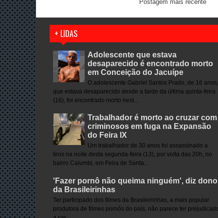
Postagem mais recente
+ LIDAS
Adolescente que estava
desaparecido é encontrado morto
em Conceição do Jacuípe
O adolescente Gabriel Santos Prado, de 16 anos
que estava desaparecido desde a tarde da última quinta-feira
(16), foi encontrado morto nest...
Trabalhador é morto ao cruzar com
criminosos em fuga na Expansão
do Feira IX
Um trabalhador de 30 anos foi assassinado a
tiros na noite desta segunda-feira (13), por volta das 20h, no
bairro Calumbi, em Feira de Santa...
'Fazer pornô não queima ninguém', diz dono
da Brasileirinhas
Ter participado dos filmes da Brasileirinhas, a mais popular
produtora de filmes pornôs do país, não parece ter prejudicad
a car...