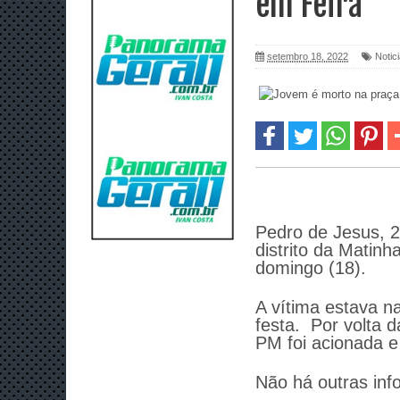
em Feira
setembro 18, 2022
Notic
Pedro de Jesus, 2
distrito da Matin
domingo (18).
A vítima estava n
festa. Por volta 
PM foi acionada e
Não há outras inf