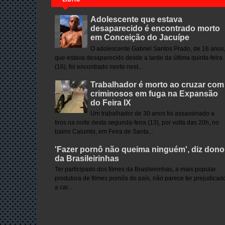
Adolescente que estava
desaparecido é encontrado morto
em Conceição do Jacuípe
O adolescente Gabriel Santos Prado, de 16 anos
que estava desaparecido desde a tarde da última quinta-feira
(16), foi encontrado morto nest...
Trabalhador é morto ao cruzar com
criminosos em fuga na Expansão
do Feira IX
Um trabalhador de 30 anos foi assassinado a
tiros na noite desta segunda-feira (13), por volta das 20h, no
bairro Calumbi, em Feira de Santa...
'Fazer pornô não queima ninguém', diz dono
da Brasileirinhas
Ter participado dos filmes da Brasileirinhas, a mais popular
produtora de filmes pornôs do país, não parece ter prejudicad
a car...