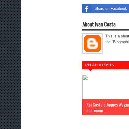
Share on Facebook
About Ivan Costa
This is a shor
the "Biographi
RELATED POSTS
Rui Costa e Jaques Wagn
aparecem ...