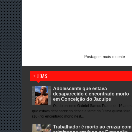
Postagem mais recente
+ LIDAS
Adolescente que estava
desaparecido é encontrado morto
em Conceição do Jacuípe
O adolescente Gabriel Santos Prado, de 16 anos
que estava desaparecido desde a tarde da última quinta-feira
(16), foi encontrado morto nest...
Trabalhador é morto ao cruzar com