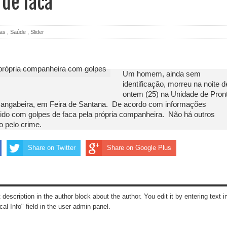
 de faca
ias
,
Saúde
,
Slider
Um homem, ainda sem
identificação, morreu na noite d
ontem (25) na Unidade de Pron
angabeira, em Feira de Santana. De acordo com informações
erido com golpes de faca pela própria companheira. Não há outros
o pelo crime.
Share on Twitter
Share on Google Plus
t description in the author block about the author. You edit it by entering text i
cal Info" field in the user admin panel.