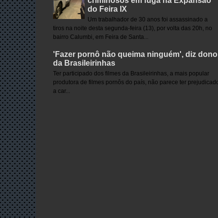
criminosos em fuga na Expansão
do Feira IX
Um trabalhador de 30 anos foi assassinado a
tiros na noite desta segunda-feira (13), por volta das 20h, no
bairro Calumbi, em Feira de Santa...
'Fazer pornô não queima ninguém', diz dono
da Brasileirinhas
Ter participado dos filmes da Brasileirinhas, a mais popular
produtora de filmes pornôs do país, não parece ter prejudicad
a car...