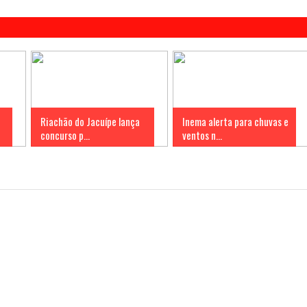
Riachão do Jacuípe lança
Inema alerta para chuvas e
concurso p...
ventos n...