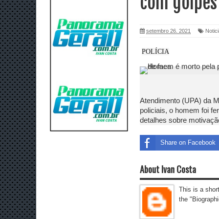
com golpes
setembro 26, 2021
Notic
POLÍCIA
Atendimento (UPA) da M
policiais, o homem foi f
detalhes sobre motivaçã
Share on Facebook
About Ivan Costa
This is a shor
the "Biographi