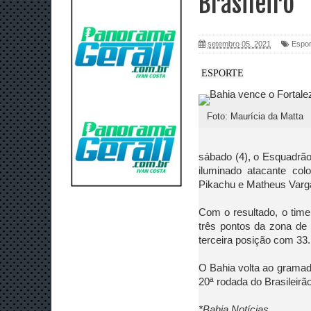
Brasileiro
setembro 05, 2021
Espor
ESPORTE
Foto: Maurícia da Matta
sábado (4), o Esquadrão
iluminado atacante co
Pikachu e Matheus Varg
Com o resultado, o time
três pontos da zona de
terceira posição com 33.
O Bahia volta ao gramado
20ª rodada do Brasileirão.
*Bahia Notícias