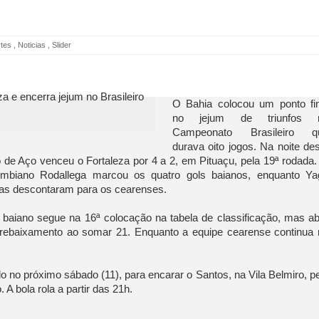
tes
,
Noticias
,
Slider
O Bahia colocou um ponto fin
no jejum de triunfos 
Campeonato Brasileiro q
durava oito jogos. Na noite de
 de Aço venceu o Fortaleza por 4 a 2, em Pituaçu, pela 19ª rodada
lombiano Rodallega marcou os quatro gols baianos, enquanto Ya
as descontaram para os cearenses.
 baiano segue na 16ª colocação na tabela de classificação, mas a
 rebaixamento ao somar 21. Enquanto a equipe cearense continua 
 no próximo sábado (11), para encarar o Santos, na Vila Belmiro, p
 A bola rola a partir das 21h.