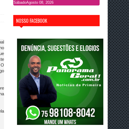
Sábado
Agosto 08, 2026
NOSSO FACEBOOK
al
no
ue
ste
. O
go
bre
na
ela