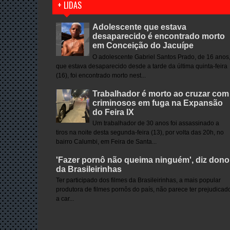
+ LIDAS
Adolescente que estava
desaparecido é encontrado morto
em Conceição do Jacuípe
O adolescente Gabriel Santos Prado, de 16 anos
que estava desaparecido desde a tarde da última quinta-feira
(16), foi encontrado morto nest...
Trabalhador é morto ao cruzar com
criminosos em fuga na Expansão
do Feira IX
Um trabalhador de 30 anos foi assassinado a
tiros na noite desta segunda-feira (13), por volta das 20h, no
bairro Calumbi, em Feira de Santa...
'Fazer pornô não queima ninguém', diz dono
da Brasileirinhas
Ter participado dos filmes da Brasileirinhas, a mais popular
produtora de filmes pornôs do país, não parece ter prejudicad
a car...