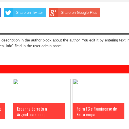
Share on Twitter
Share on Google Plus
t description in the author block about the author. You edit it by entering text i
cal Info" field in the user admin panel.
o
Espanha derrota a
Feira FC e Fluminense de
Argentina e conqu...
Feira empa...