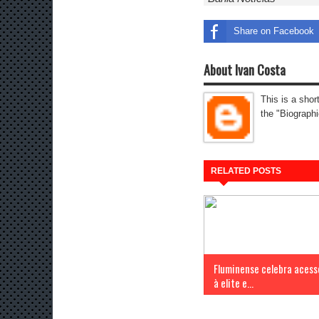
Share on Facebook
About Ivan Costa
This is a shor
the "Biographi
RELATED POSTS
Fluminense celebra acess
à elite e...