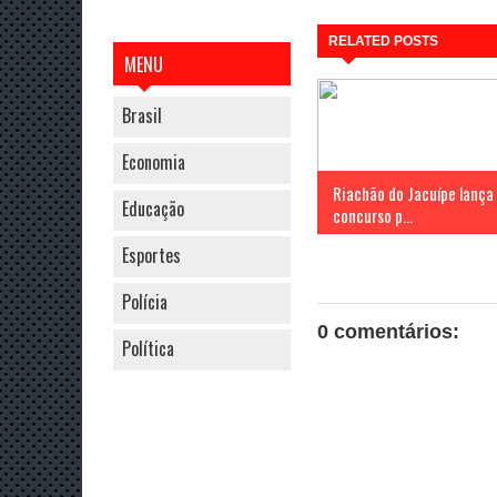
RELATED POSTS
MENU
Brasil
Economia
Riachão do Jacuípe lança
Educação
concurso p...
Esportes
Polícia
0 comentários:
Política