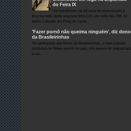
do Feira IX
Um trabalhador de 30 anos foi assassinado a
tiros na noite desta segunda-feira (13), por volta das 20h, no
bairro Calumbi, em Feira de Santa...
'Fazer pornô não queima ninguém', diz dono
da Brasileirinhas
Ter participado dos filmes da Brasileirinhas, a mais popular
produtora de filmes pornôs do país, não parece ter prejudicad
a car...