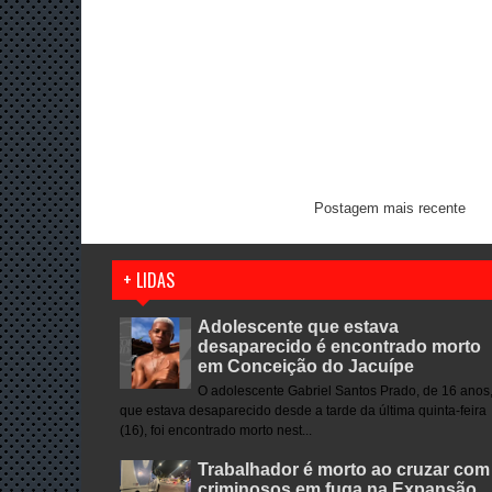
Postagem mais recente
+ LIDAS
Adolescente que estava
desaparecido é encontrado morto
em Conceição do Jacuípe
O adolescente Gabriel Santos Prado, de 16 anos
que estava desaparecido desde a tarde da última quinta-feira
(16), foi encontrado morto nest...
Trabalhador é morto ao cruzar com
criminosos em fuga na Expansão