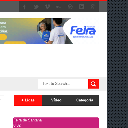
%
+ Lidas
Vídeo
Categoria
Feira de Santana
0:32