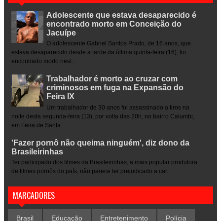
Adolescente que estava desaparecido é
encontrado morto em Conceição do
Jacuípe
O adolescente Gabriel Santos Prado, de 16 anos, que
estava desaparecido desde a tarde da última quinta-feira (16), foi
encontrado morto nest...
Trabalhador é morto ao cruzar com
criminosos em fuga na Expansão do
Feira IX
Um trabalhador de 30 anos foi assassinado a tiros na
noite desta segunda-feira (13), por volta das 20h, no bairro Calumbi,
em Feira de Santa...
'Fazer pornô não queima ninguém', diz dono da
Brasileirinhas
Ter participado dos filmes da Brasileirinhas, a mais popular produtora
de filmes pornôs do país, não parece ter prejudicado a car...
MARCADORES
Brasil
Educação
Entretenimento
Polícia