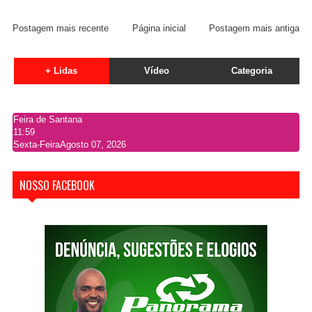
Postagem mais recente
Página inicial
Postagem mais antiga
+ Lidas
Vídeo
Categoria
Feira de Santana
11:59
Sexta-Feira
Agosto 07, 2026
NOSSO FACEBOOK