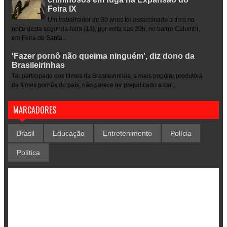
Feira IX
Um trabalhador de 30 anos foi assassinado a tiros na
noite desta segunda-feira (13), por volta das 20h, no bairro Calumbi,
em Feira de Santa...
'Fazer pornô não queima ninguém', diz dono da
Brasileirinhas
Ter participado dos filmes da Brasileirinhas, a mais popular produtora
de filmes pornôs do país, não parece ter prejudicado a car...
MARCADORES
Brasil
Educação
Entretenimento
Polícia
Política