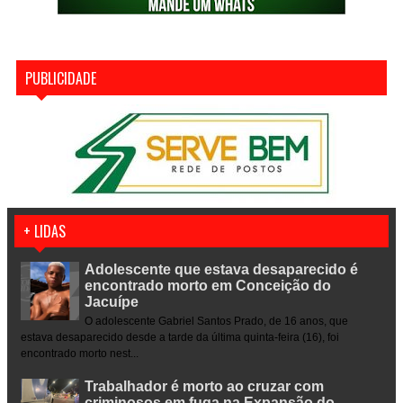
PUBLICIDADE
+ LIDAS
Adolescente que estava desaparecido é
encontrado morto em Conceição do
Jacuípe
O adolescente Gabriel Santos Prado, de 16 anos, que
estava desaparecido desde a tarde da última quinta-feira (16), foi
encontrado morto nest...
Trabalhador é morto ao cruzar com
criminosos em fuga na Expansão do