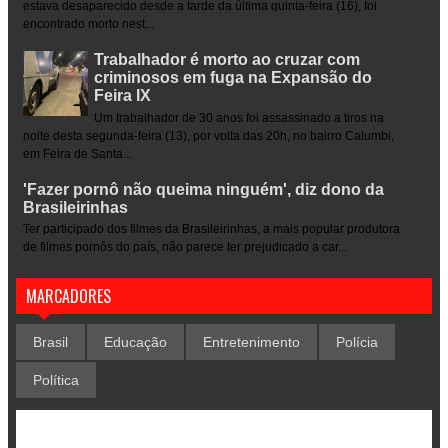
estava desaparecido desde a tarde da última quinta-feira (16), foi
encontrado morto nest...
Trabalhador é morto ao cruzar com
criminosos em fuga na Expansão do
Feira IX
Um trabalhador de 30 anos foi assassinado a tiros na
noite desta segunda-feira (13), por volta das 20h, no bairro Calumbi,
em Feira de Santa...
'Fazer pornô não queima ninguém', diz dono da
Brasileirinhas
Ter participado dos filmes da Brasileirinhas, a mais popular produtora
de filmes pornôs do país, não parece ter prejudicado a car...
MARCADORES
Brasil
Educação
Entretenimento
Polícia
Política