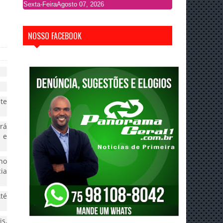
Sexta-Feira
Agosto 07, 2026
NOSSO FACEBOOK
rá
 e
no
ia
Até
s,