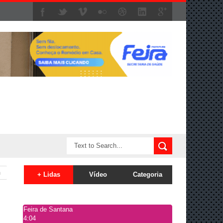
m
+ Lidas
Vídeo
Categoria
Feira de Santana
4:04