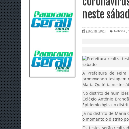
coronavíru
neste sába
julho 18, 2020
Noticias
,
A Prefeitura de Feira
promovendo testagem rá
Maria Quitéria neste sáb
No distrito de humilde
Colégio Antônio Brandã
Epidemiológica, o distri
Já no distrito de Maria
o momento o distrito po
Os testes serão realiz