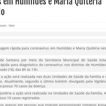
s em Humildes e Maria Quitéria
do
Saúde
,
Slider
 de Santana por meio da Secretaria Municipal de Saúde esta
pida para diagnóstico do coronavírus nos distritos de Humildes
ado (18), das 8h às 13h.
s a ação será realizada nas duas Unidades de Saúde da Família e 
o. Atualmente, segundo o último boletim divulgado pela Vigilânc
to possui 70 casos da doença.
 Quitéria a ação será realizada na Unidades de Saúde da Família. 
ssui 19 casos registrados.
ados apenas em pessoas que estejam apresentando sintomas gripai