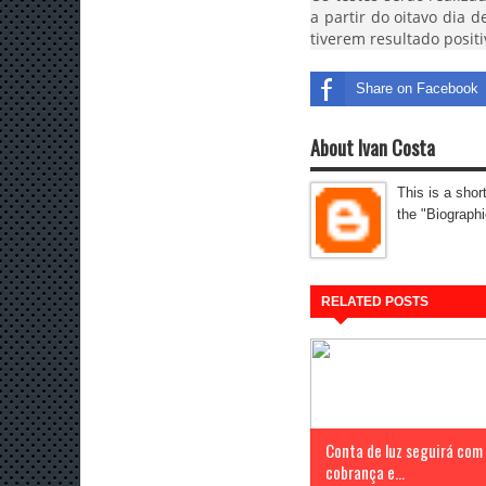
a partir do oitavo dia
tiverem resultado posi
Share on Facebook
About Ivan Costa
This is a shor
the "Biographi
RELATED POSTS
Conta de luz seguirá com
cobrança e...