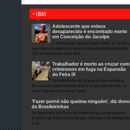
+ LIDAS
Adolescente que estava
desaparecido é encontrado morto
em Conceição do Jacuípe
O adolescente Gabriel Santos Prado, de 16 anos
que estava desaparecido desde a tarde da última quinta-feira
(16), foi encontrado morto nest...
Trabalhador é morto ao cruzar com
criminosos em fuga na Expansão
do Feira IX
Um trabalhador de 30 anos foi assassinado a
tiros na noite desta segunda-feira (13), por volta das 20h, no
bairro Calumbi, em Feira de Santa...
'Fazer pornô não queima ninguém', diz dono
da Brasileirinhas
Ter participado dos filmes da Brasileirinhas, a mais popular
produtora de filmes pornôs do país, não parece ter prejudicad
a car...