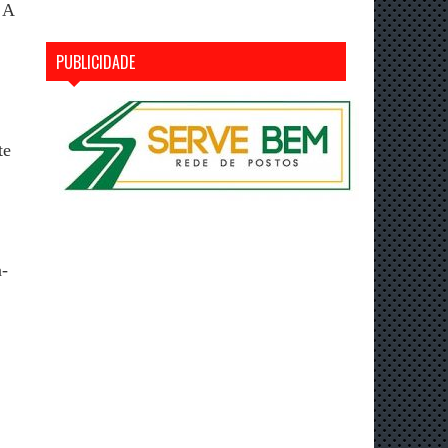
 A
PUBLICIDADE
te
a-