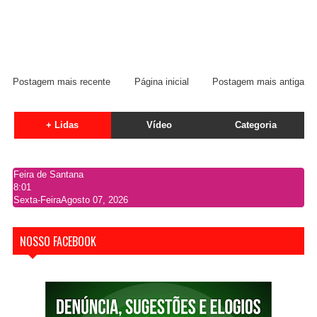
Postagem mais recente
Página inicial
Postagem mais antiga
+ Lidas
Vídeo
Categoria
Feira de Santana
8:01
Sexta-Feira
Agosto 07, 2026
NOSSO FACEBOOK