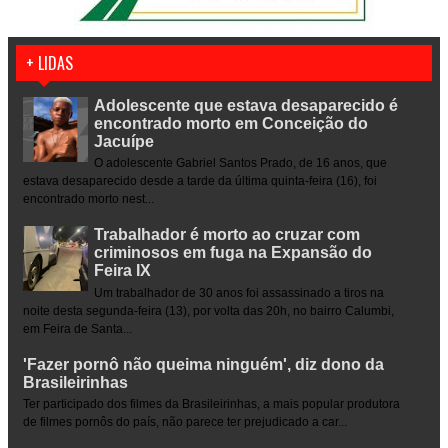
+ LIDAS
Adolescente que estava desaparecido é
encontrado morto em Conceição do
Jacuípe
O adolescente Gabriel Santos Prado, de 16 anos, que
estava desaparecido desde a tarde da última quinta-feira (16), foi
encontrado morto nest...
Trabalhador é morto ao cruzar com
criminosos em fuga na Expansão do
Feira IX
Um trabalhador de 30 anos foi assassinado a tiros na
noite desta segunda-feira (13), por volta das 20h, no bairro Calumbi,
em Feira de Santa...
'Fazer pornô não queima ninguém', diz dono da
Brasileirinhas
Ter participado dos filmes da Brasileirinhas, a mais popular produtora
de filmes pornôs do país, não parece ter prejudicado a car...