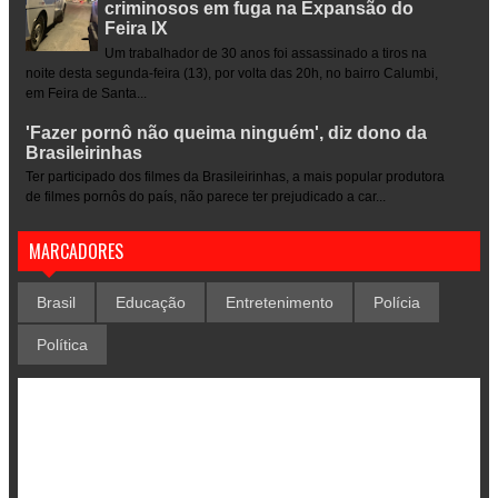
criminosos em fuga na Expansão do
Feira IX
Um trabalhador de 30 anos foi assassinado a tiros na
noite desta segunda-feira (13), por volta das 20h, no bairro Calumbi,
em Feira de Santa...
'Fazer pornô não queima ninguém', diz dono da
Brasileirinhas
Ter participado dos filmes da Brasileirinhas, a mais popular produtora
de filmes pornôs do país, não parece ter prejudicado a car...
MARCADORES
Brasil
Educação
Entretenimento
Polícia
Política