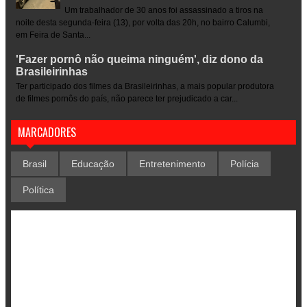
Um trabalhador de 30 anos foi assassinado a tiros na
noite desta segunda-feira (13), por volta das 20h, no bairro Calumbi,
em Feira de Santa...
'Fazer pornô não queima ninguém', diz dono da
Brasileirinhas
Ter participado dos filmes da Brasileirinhas, a mais popular produtora
de filmes pornôs do país, não parece ter prejudicado a car...
MARCADORES
Brasil
Educação
Entretenimento
Polícia
Política