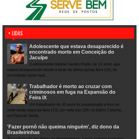
+ LIDAS
Adolescente que estava desaparecido é
encontrado morto em Conceição do
Jacuípe
O adolescente Gabriel Santos Prado, de 16 anos, que
estava desaparecido desde a tarde da última quinta-feira (16), foi
encontrado morto nest...
Trabalhador é morto ao cruzar com
criminosos em fuga na Expansão do
Feira IX
Um trabalhador de 30 anos foi assassinado a tiros na
noite desta segunda-feira (13), por volta das 20h, no bairro Calumbi,
em Feira de Santa...
'Fazer pornô não queima ninguém', diz dono da
Brasileirinhas