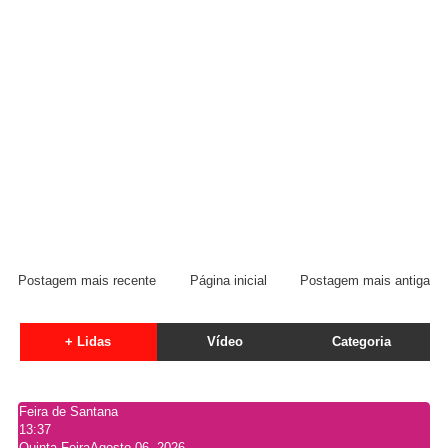
Postagem mais recente
Página inicial
Postagem mais antiga
+ Lidas
Vídeo
Categoria
Feira de Santana
13:37
Quinta-Feira
Agosto 06, 2026