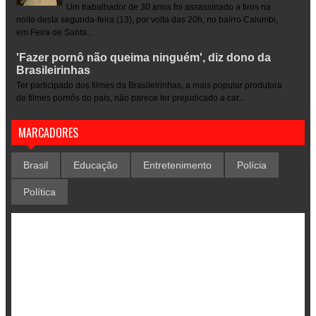
Um trabalhador de 30 anos foi assassinado a tiros na
noite desta segunda-feira (13), por volta das 20h, no bairro Calumbi,
em Feira de Santa...
'Fazer pornô não queima ninguém', diz dono da
Brasileirinhas
Ter participado dos filmes da Brasileirinhas, a mais popular produtora
de filmes pornôs do país, não parece ter prejudicado a car...
MARCADORES
Brasil
Educação
Entretenimento
Polícia
Política