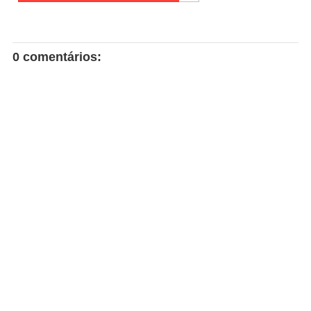
0 comentários: