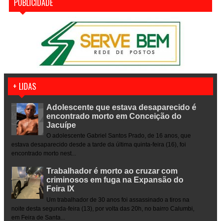
PUBLICIDADE
+ LIDAS
Adolescente que estava desaparecido é
encontrado morto em Conceição do
Jacuípe
O adolescente Gabriel Santos Prado, de 16 anos, que
estava desaparecido desde a tarde da última quinta-feira (16), foi
encontrado morto nest...
Trabalhador é morto ao cruzar com
criminosos em fuga na Expansão do
Feira IX
Um trabalhador de 30 anos foi assassinado a tiros na
noite desta segunda-feira (13), por volta das 20h, no bairro Calumbi,
em Feira de Santa...