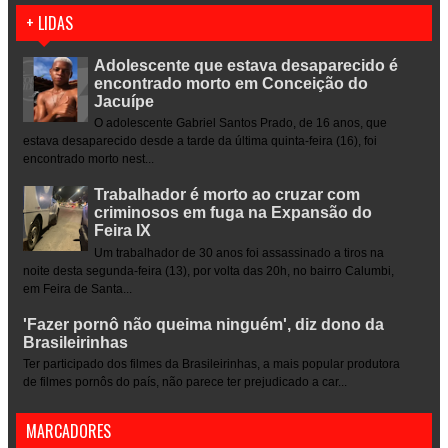
+ LIDAS
Adolescente que estava desaparecido é
encontrado morto em Conceição do
Jacuípe
O adolescente Gabriel Santos Prado, de 16 anos, que
estava desaparecido desde a tarde da última quinta-feira (16), foi
encontrado morto nest...
Trabalhador é morto ao cruzar com
criminosos em fuga na Expansão do
Feira IX
Um trabalhador de 30 anos foi assassinado a tiros na
noite desta segunda-feira (13), por volta das 20h, no bairro Calumbi,
em Feira de Santa...
'Fazer pornô não queima ninguém', diz dono da
Brasileirinhas
Ter participado dos filmes da Brasileirinhas, a mais popular produtora
de filmes pornôs do país, não parece ter prejudicado a car...
MARCADORES