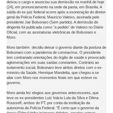
deixou o cargo e anunciou sua demissão na manhã de hoje
(24), em pronunciamento na sede da pasta, em Brasília. A
saída do ex-juiz federal ocorre após a exoneração do diretor-
geral da Polícia Federal, Maurício Valeixo, assinada pelo
presidente Jair Bolsonaro (Sem partido). A demissão do
dirigente foi publicada como "a pedido" de Valeixo no Diário
Oficial, com as assinaturas eletrônicas de Bolsonaro e
Moro.
Moro também decidiu deixar o governo diante da postura de
Bolsonaro com a pandemia de coronavírus. O presidente
tem contrariado orientações do órgão de saúde e provocado
aglomerações em suas saídas constantes. Contrário ao
isolamento social, Bolsonaro teve atritos diretos com o ex-
ministro da Saúde, Henrique Mandetta, que chegou a se
aliar com Moro nos momentos finais em que esteve no
governo.
Moro ainda fez elogios aos governos antecessores, que
teve os ex-presidentes Luiz Inácio Lula da Silva e Dilma
Rousseff, ambos do PT, por conta da instituição da
autonomia da Polícia Federal. "É certo que o governo da
época [Dilma] tinha inúmeros defeitos, aqueles crimes