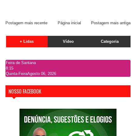
Postagem mais recente
Página inicial
Postagem mais antiga
+ Lidas
Vídeo
Categoria
Feira de Santana
8:15
Quinta-Feira
Agosto 06, 2026
NOSSO FACEBOOK