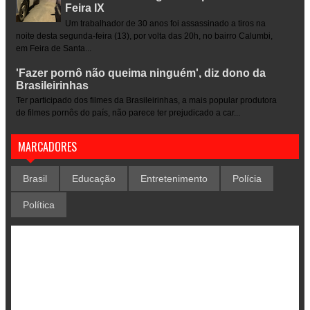
Feira IX
Um trabalhador de 30 anos foi assassinado a tiros na
noite desta segunda-feira (13), por volta das 20h, no bairro Calumbi,
em Feira de Santa...
'Fazer pornô não queima ninguém', diz dono da
Brasileirinhas
Ter participado dos filmes da Brasileirinhas, a mais popular produtora
de filmes pornôs do país, não parece ter prejudicado a car...
MARCADORES
Brasil
Educação
Entretenimento
Polícia
Política