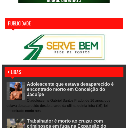
PUBLICIDADE
+ LIDAS
Adolescente que estava desaparecido é
encontrado morto em Conceição do
Jacuípe
O adolescente Gabriel Santos Prado, de 16 anos, que
estava desaparecido desde a tarde da última quinta-feira (16), foi
encontrado morto nest...
Trabalhador é morto ao cruzar com
criminosos em fuga na Expansão do