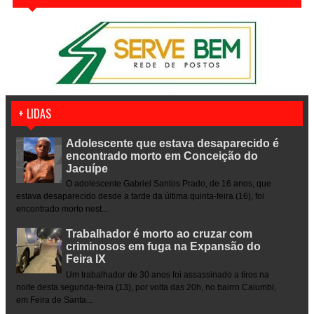
+ LIDAS
Adolescente que estava desaparecido é
encontrado morto em Conceição do
Jacuípe
O adolescente Gabriel Santos Prado, de 16 anos, que
estava desaparecido desde a tarde da última quinta-feira (16), foi
encontrado morto nest...
Trabalhador é morto ao cruzar com
criminosos em fuga na Expansão do
Feira IX
Um trabalhador de 30 anos foi assassinado a tiros na
noite desta segunda-feira (13), por volta das 20h, no bairro Calumbi,
em Feira de Santa...