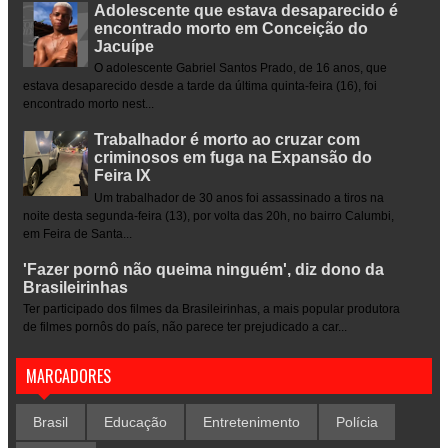
Adolescente que estava desaparecido é
encontrado morto em Conceição do
Jacuípe
O adolescente Gabriel Santos Prado, de 16 anos, que
estava desaparecido desde a tarde da última quinta-feira (16), foi
encontrado morto nest...
Trabalhador é morto ao cruzar com
criminosos em fuga na Expansão do
Feira IX
Um trabalhador de 30 anos foi assassinado a tiros na
noite desta segunda-feira (13), por volta das 20h, no bairro Calumbi,
em Feira de Santa...
'Fazer pornô não queima ninguém', diz dono da
Brasileirinhas
Ter participado dos filmes da Brasileirinhas, a mais popular produtora
de filmes pornôs do país, não parece ter prejudicado a car...
MARCADORES
Brasil
Educação
Entretenimento
Polícia